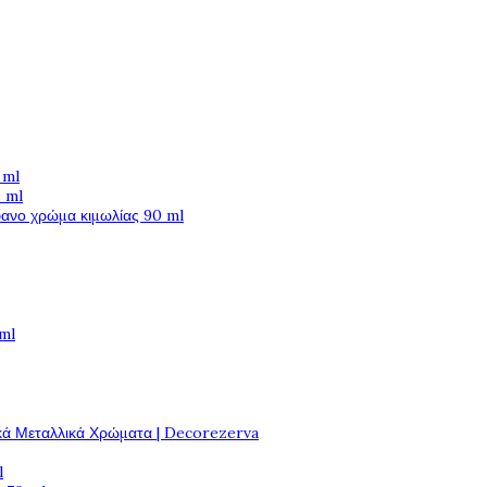
 ml
 ml
φανο χρώμα κιμωλίας 90 ml
 ml
κά Μεταλλικά Χρώματα | Decorezerva
l