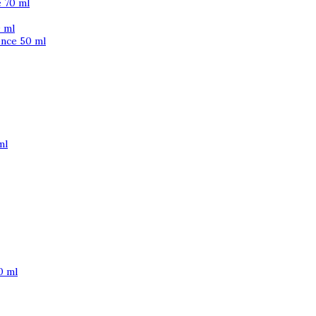
 70 ml
 ml
ence 50 ml
ml
0 ml