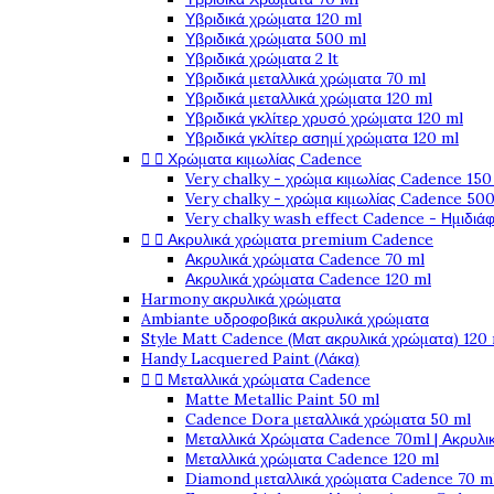
Υβριδικά χρώματα 120 ml
Υβριδικά χρώματα 500 ml
Υβριδικά χρώματα 2 lt
Υβριδικά μεταλλικά χρώματα 70 ml
Υβριδικά μεταλλικά χρώματα 120 ml
Υβριδικά γκλίτερ χρυσό χρώματα 120 ml
Υβριδικά γκλίτερ ασημί χρώματα 120 ml


Χρώματα κιμωλίας Cadence
Very chalky - χρώμα κιμωλίας Cadence 150
Very chalky - χρώμα κιμωλίας Cadence 500
Very chalky wash effect Cadence - Ημιδιά


Ακρυλικά χρώματα premium Cadence
Ακρυλικά χρώματα Cadence 70 ml
Ακρυλικά χρώματα Cadence 120 ml
Harmony ακρυλικά χρώματα
Ambiante υδροφοβικά ακρυλικά χρώματα
Style Matt Cadence (Ματ ακρυλικά χρώματα) 120
Handy Lacquered Paint (Λάκα)


Μεταλλικά χρώματα Cadence
Matte Metallic Paint 50 ml
Cadence Dora μεταλλικά χρώματα 50 ml
Μεταλλικά Χρώματα Cadence 70ml | Ακρυλι
Μεταλλικά χρώματα Cadence 120 ml
Diamond μεταλλικά χρώματα Cadence 70 m