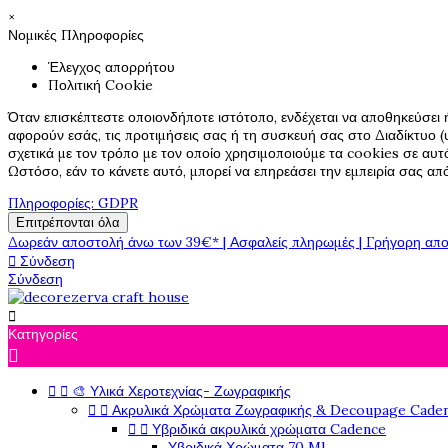
×
Νομικές Πληροφορίες
Έλεγχος απορρήτου
Πολιτική Cookie
Όταν επισκέπτεστε οποιονδήποτε ιστότοπο, ενδέχεται να αποθηκεύσει 
αφορούν εσάς, τις προτιμήσεις σας ή τη συσκευή σας στο Διαδίκτυο (υ
σχετικά με τον τρόπο με τον οποίο χρησιμοποιούμε τα cookies σε αυτ
Ωστόσο, εάν το κάνετε αυτό, μπορεί να επηρεάσει την εμπειρία σας α
Πληροφορίες: GDPR
Επιτρέπονται όλα
Δωρεάν αποστολή άνω των 39€* | Ασφαλείς πληρωμές | Γρήγορη απο

Σύνδεση
Σύνδεση

Κατηγορίες



🎨 Υλικά Χεροτεχνίας- Ζωγραφικής


Ακρυλικά Χρώματα Ζωγραφικής & Decoupage Cade


Υβριδικά ακρυλικά χρώματα Cadence
Υβριδικά Χρώματα 70 Ml