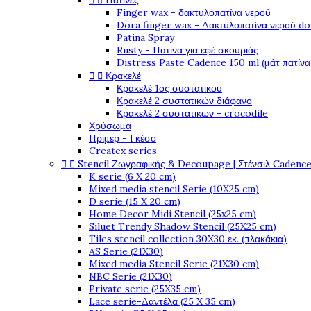


Πατίνες
Finger wax - δακτυλοπατίνα νερού
Dora finger wax - Δακτυλοπατίνα νερού do
Patina Spray
Rusty - Πατίνα για εφέ σκουριάς
Distress Paste Cadence 150 ml (μάτ πατίνα


Κρακελέ
Κρακελέ 1ος συστατικού
Κρακελέ 2 συστατικών διάφανο
Κρακελέ 2 συστατικών - crocodile
Χρύσωμα
Πρίμερ - Γκέσο
Createx series


Stencil Ζωγραφικής & Decoupage | Στένσιλ Cadenc
K serie (6 X 20 cm)
Mixed media stencil Serie (10X25 cm)
D serie (15 X 20 cm)
Home Decor Midi Stencil (25x25 cm)
Siluet Trendy Shadow Stencil (25X25 cm)
Tiles stencil collection 30X30 εκ. (πλακάκια)
AS Serie (21X30)
Mixed media Stencil Serie (21X30 cm)
NBC Serie (21X30)
Private serie (25X35 cm)
Lace serie-Δαντέλα (25 X 35 cm)