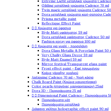
Extreme Light μεταλλικά χρώματα Cadence
Gilding μεταλλικά χρώματα Cadence 70 ml
Twin magic μεταλλικά χρώματα Cadence 50
Dora μεταλλικά χρώματα κερί-σαπούνι Cad
Prisma metallic paint
Reflectique Effect Paint


Χρώματα για ύφασμα
Style Matt υφάσματος 59 ml
Dora μεταλλικά υφάσματος Cadence 50 ml
Fashion spray για ύφασμα 100 ml


Χρώματα για γυαλί - πορσελάνη
Dora Glass Metallic & Porcelain Paint 50 
Very Chalky Glass Decor 59 ml
Style Matt Enamel 59 ml
Mirror festival Transparent glass paint
Frost effect paint - Εφέ παγωμένου
Κρέμα χάραξης γυαλιού
Antiquing Cadence 70 ml - Υγρή κάσια
Chalk Board Paint (Χρώμα μαυροπίνακα)
Color pearls (σταγόνες μαργαριταριών) 25ml
Dora 3D - Περιγράμματα 25 ml


Dimensional Paint Cadence- Περιγράμματα 5
Περιγράμματα μάτ
Περιγράμματα μεταλλικά
Διάφανο γκλίτερ holographic effect paint 90 ml