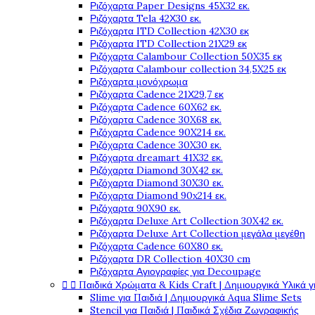
Ριζόχαρτα Paper Designs 45X32 εκ.
Ριζόχαρτα Tela 42Χ30 εκ.
Ριζόχαρτα ITD Collection 42X30 εκ
Ριζόχαρτα ITD Collection 21X29 εκ
Ριζόχαρτα Calambour Collection 50X35 εκ
Ριζόχαρτα Calambour collection 34,5X25 εκ
Ριζόχαρτα μονόχρωμα
Ριζόχαρτα Cadence 21Χ29,7 εκ
Ριζόχαρτα Cadence 60X62 εκ.
Ριζόχαρτα Cadence 30X68 εκ.
Ριζόχαρτα Cadence 90X214 εκ.
Ριζόχαρτα Cadence 30X30 εκ.
Ριζόχαρτα dreamart 41X32 εκ.
Ριζόχαρτα Diamond 30X42 εκ.
Ριζόχαρτα Diamond 30X30 εκ.
Ριζόχαρτα Diamond 90x214 εκ.
Ριζόχαρτα 90X90 εκ.
Ριζόχαρτα Deluxe Art Collection 30X42 εκ.
Ριζόχαρτα Deluxe Art Collection μεγάλα μεγέθη
Ριζόχαρτα Cadence 60X80 εκ.
Ριζόχαρτα DR Collection 40X30 cm
Ριζόχαρτα Αγιογραφίες για Decoupage


Παιδικά Χρώματα & Kids Craft | Δημιουργικά Υλικά γ
Slime για Παιδιά | Δημιουργικά Aqua Slime Sets
Stencil για Παιδιά | Παιδικά Σχέδια Ζωγραφικής