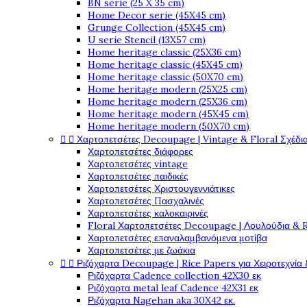
BN serie (25 X 35 cm)
Home Decor serie (45X45 cm)
Grunge Collection (45X45 cm)
U serie Stencil (13X57 cm)
Home heritage classic (25X36 cm)
Home heritage classic (45X45 cm)
Home heritage classic (50X70 cm)
Home heritage modern (25X25 cm)
Home heritage modern (25X36 cm)
Home heritage modern (45X45 cm)
Home heritage modern (50X70 cm)


Χαρτοπετσέτες Decoupage | Vintage & Floral Σχέδια
Χαρτοπετσέτες διάφορες
Χαρτοπετσέτες vintage
Χαρτοπετσέτες παιδικές
Χαρτοπετσέτες Χριστουγεννιάτικες
Χαρτοπετσέτες Πασχαλινές
Χαρτοπετσέτες καλοκαιρινές
Floral Χαρτοπετσέτες Decoupage | Λουλούδια & 
Χαρτοπετσέτες επαναλαμβανόμενα μοτίβα
Χαρτοπετσέτες με ζωάκια


Ριζόχαρτα Decoupage | Rice Papers για Χειροτεχνία 
Ριζόχαρτα Cadence collection 42X30 εκ
Ριζόχαρτα metal leaf Cadence 42X31 εκ
Ριζόχαρτα Nagehan aka 30X42 εκ.