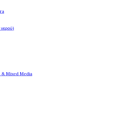
ra
 νερού)
e & Mixed Media