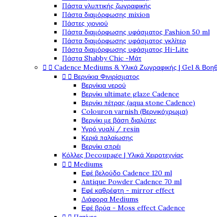
Πάστα γλυπτικής ζωγραφικής
Πάστα διαμόρφωσης mixion
Πάστες χιονιού
Πάστα διαμόρφωσης υφάσματος Fashion 50 ml
Πάστα διαμόρφωσης υφάσματος γκλίτερ
Πάστα διαμόρφωσης υφάσματος Hi-Lite
Πάστα Shabby Chic -Μάτ


Cadence Mediums & Υλικά Ζωγραφικής | Gel & Βοη


Βερνίκια Φινιρίσματος
Βερνίκια νερού
Βερνίκι ultimate glaze Cadence
Βερνίκι πέτρας (aqua stone Cadence)
Colouron varnish (Βερνικόχρωμα)
Βερνίκι με βάση διαλύτες
Υγρό γυαλί / resin
Κεριά παλαίωσης
Βερνίκι σπρέι
Κόλλες Decoupage | Υλικά Χειροτεχνίας


Mediums
Εφέ βελούδο Cadence 120 ml
Antique Powder Cadence 70 ml
Εφέ καθρέφτη - mirror effect
Διάφορα Mediums
Εφέ βρύα - Moss effect Cadence