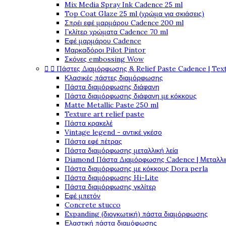
Mix Media Spray Ink Cadence 25 ml
Top Coat Glaze 25 ml (χρώμα για σκιάσεις)
Σπρέι εφέ μαρμάρου Cadence 200 ml
Γκλίτερ χρώματα Cadence 70 ml
Εφέ μαρμάρου Cadence
Μαρκαδόροι Pilot Pintor
Σκόνες embossing Wow


Πάστες Διαμόρφωσης & Relief Paste Cadence | Tex
Κλασικές πάστες διαμόρφωσης
Πάστα διαμόρφωσης διάφανη
Πάστα διαμόρφωσης διάφανη με κόκκους
Matte Metallic Paste 250 ml
Texture art relief paste
Πάστα κρακελέ
Vintage legend - αντικέ γκέσο
Πάστα εφέ πέτρας
Πάστα διαμόρφωσης μεταλλική λεία
Diamond Πάστα Διαμόρφωσης Cadence | Μεταλλικ
Πάστα διαμόρφωσης με κόκκους Dora perla
Πάστα διαμόρφωσης Hi-Lite
Πάστα διαμόρφωσης γκλίτερ
Εφέ μπετόν
Concrete stucco
Expanding (διογκωτική) πάστα διαμόρφωσης
Ελαστική πάστα διαμόφωσης