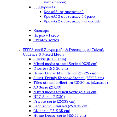
πατίνα νερού)




Κρακελέ
Κρακελέ 1ος συστατικού
Κρακελέ 2 συστατικών διάφανο
Κρακελέ 2 συστατικών - crocodile
Χρύσωμα
Πρίμερ - Γκέσο
Createx series




Stencil Ζωγραφικής & Decoupage | Στένσιλ
Cadence & Mixed Media
K serie (6 X 20 cm)
Mixed media stencil Serie (10X25 cm)
D serie (15 X 20 cm)
Home Decor Midi Stencil (25x25 cm)
Siluet Trendy Shadow Stencil (25X25 cm)
Tiles stencil collection 30X30 εκ. (πλακάκια)
AS Serie (21X30)
Mixed media Stencil Serie (21X30 cm)
NBC Serie (21X30)
Private serie (25X35 cm)
Lace serie-Δαντέλα (25 X 35 cm)
BN serie (25 X 35 cm)
Home Decor serie (45X45 cm)