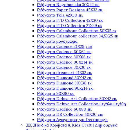
Ριζόχαρτα Nagehan aka 30X42 εκ.
Ριζόχαρτα Paper Designs 45X32 εκ.
Ριζόχαρτα Tela 42Χ30 εκ.
Ριζόχαρτα ITD Collection 42X30 εκ
Ριζόχαρτα ITD Collection 21X29 εκ
Ριζόχαρτα Calambour Collection 50X35 εκ
Ριζόχαρτα Calambour collection 34,5X25 εκ
Ριζόχαρτα μονόχρωμα
Ριζόχαρτα Cadence 21Χ29,7 εκ
Ριζόχαρτα Cadence 60X62 εκ.
Ριζόχαρτα Cadence 30X68 εκ.
Ριζόχαρτα Cadence 90X214 εκ.
Ριζόχαρτα Cadence 30X30 εκ.
Ριζόχαρτα dreamart 41X32 εκ.
Ριζόχαρτα Diamond 30X42 εκ.
Ριζόχαρτα Diamond 30X30 εκ.
Ριζόχαρτα Diamond 90x214 εκ.
Ριζόχαρτα 90X90 εκ.
Ριζόχαρτα Deluxe Art Collection 30X42 εκ.
Ριζόχαρτα Deluxe Art Collection μεγάλα μεγέθη
Ριζόχαρτα Cadence 60X80 εκ.
Ριζόχαρτα DR Collection 40X30 cm
Ριζόχαρτα Αγιογραφίες για Decoupage




Παιδικά Χρώματα & Kids Craft | Δημιουργικά