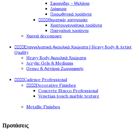
Σφραγίδες - Μελάνια
Διάφορα
Προωθητικά προϊόντα




Θεματικές κατηγορίες
Χριστουγεννιάτικα προϊόντα
Πασχαλινά προϊόντα
Χαρτιά decoupage




Επαγγελματικά Ακρυλικά Χρώματα | Heavy Body & Artist
Quality
Heavy Body Ακρυλικά Χρώματα
Acrylic Gels & Mediums
Gesso & Αστάρια Ζωγραφικής




Cadence Professional




Decorative Finishes
Concrete Stucco Professional
Venetian touch marble texture
Metallic Finishes
Προτάσεις