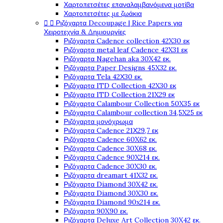
Χαρτοπετσέτες επαναλαμβανόμενα μοτίβα
Χαρτοπετσέτες με ζωάκια


Ριζόχαρτα Decoupage | Rice Papers για
Χειροτεχνία & Δημιουργίες
Ριζόχαρτα Cadence collection 42X30 εκ
Ριζόχαρτα metal leaf Cadence 42X31 εκ
Ριζόχαρτα Nagehan aka 30X42 εκ.
Ριζόχαρτα Paper Designs 45X32 εκ.
Ριζόχαρτα Tela 42Χ30 εκ.
Ριζόχαρτα ITD Collection 42X30 εκ
Ριζόχαρτα ITD Collection 21X29 εκ
Ριζόχαρτα Calambour Collection 50X35 εκ
Ριζόχαρτα Calambour collection 34,5X25 εκ
Ριζόχαρτα μονόχρωμα
Ριζόχαρτα Cadence 21Χ29,7 εκ
Ριζόχαρτα Cadence 60X62 εκ.
Ριζόχαρτα Cadence 30X68 εκ.
Ριζόχαρτα Cadence 90X214 εκ.
Ριζόχαρτα Cadence 30X30 εκ.
Ριζόχαρτα dreamart 41X32 εκ.
Ριζόχαρτα Diamond 30X42 εκ.
Ριζόχαρτα Diamond 30X30 εκ.
Ριζόχαρτα Diamond 90x214 εκ.
Ριζόχαρτα 90X90 εκ.
Ριζόχαρτα Deluxe Art Collection 30X42 εκ.