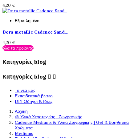
4,20 €
Εξαντλημένο
Dora metallic Cadence Sand...
4,20 €
όλα τα προϊόντα
Κατηγορίες blog
Κατηγορίες blog


Τα νέα μας
Εκπαιδευτικά βίντεο
DIY Οδηγοί & Ιδέες
Αρχική
🎨 Υλικά Χεροτεχνίας- Ζωγραφικής
Cadence Mediums & Υλικά Ζωγραφικής | Gel & Βοηθητικά
Χρώματα
Mediums