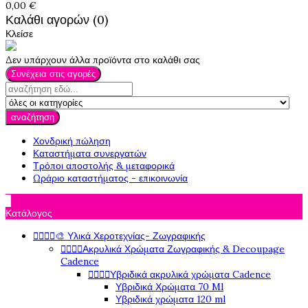
0,00 €
Καλάθι αγορών (0)
Κλείσε
Δεν υπάρχουν άλλα προϊόντα στο καλάθι σας
Συνέχεια στις αγορές
αναζήτηση
Χονδρική πώληση
Καταστήματα συνεργατών
Τρόποι αποστολής & μεταφορικά
Ωράριο καταστήματος - επικοινωνία

Κατάλογος




🎨 Υλικά Χεροτεχνίας- Ζωγραφικής




Ακρυλικά Χρώματα Ζωγραφικής & Decoupage
Cadence




Υβριδικά ακρυλικά χρώματα Cadence
Υβριδικά Χρώματα 70 Ml
Υβριδικά χρώματα 120 ml