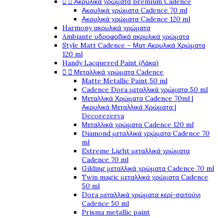


Ακρυλικά χρώματα premium Cadence
Ακρυλικά χρώματα Cadence 70 ml
Ακρυλικά χρώματα Cadence 120 ml
Harmony ακρυλικά χρώματα
Ambiante υδροφοβικά ακρυλικά χρώματα
Style Matt Cadence – Ματ Ακρυλικά Χρώματα
120 ml
Handy Lacquered Paint (Λάκα)


Μεταλλικά χρώματα Cadence
Matte Metallic Paint 50 ml
Cadence Dora μεταλλικά χρώματα 50 ml
Μεταλλικά Χρώματα Cadence 70ml |
Ακρυλικά Μεταλλικά Χρώματα |
Decorezerva
Μεταλλικά χρώματα Cadence 120 ml
Diamond μεταλλικά χρώματα Cadence 70
ml
Extreme Light μεταλλικά χρώματα
Cadence 70 ml
Gilding μεταλλικά χρώματα Cadence 70 ml
Twin magic μεταλλικά χρώματα Cadence
50 ml
Dora μεταλλικά χρώματα κερί-σαπούνι
Cadence 50 ml
Prisma metallic paint