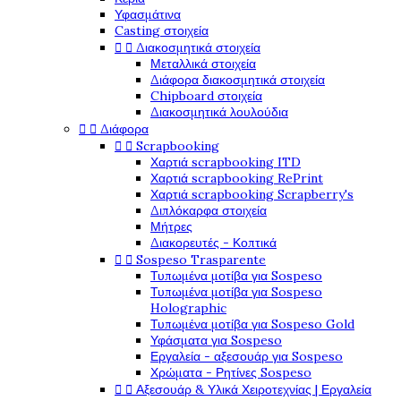
Υφασμάτινα
Casting στοιχεία


Διακοσμητικά στοιχεία
Μεταλλικά στοιχεία
Διάφορα διακοσμητικά στοιχεία
Chipboard στοιχεία
Διακοσμητικά λουλούδια


Διάφορα


Scrapbooking
Χαρτιά scrapbooking ITD
Χαρτιά scrapbooking RePrint
Χαρτιά scrapbooking Scrapberry's
Διπλόκαρφα στοιχεία
Μήτρες
Διακορευτές - Κοπτικά


Sospeso Trasparente
Τυπωμένα μοτίβα για Sospeso
Τυπωμένα μοτίβα για Sospeso
Holographic
Τυπωμένα μοτίβα για Sospeso Gold
Υφάσματα για Sospeso
Εργαλεία - αξεσουάρ για Sospeso
Χρώματα - Ρητίνες Sospeso


Αξεσουάρ & Υλικά Χειροτεχνίας | Εργαλεία