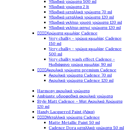
Υβριδικά χρώματα 500 ml
Υβριδικά χρώματα 2 lt
Υβριδικά μεταλλικά χρώματα 70 ml
Υβριδικά μεταλλικά χρώματα 120 ml
Υβριδικά γκλίτερ χρυσό χρώματα 120 ml
Υβριδικά γκλίτερ ασημί χρώματα 120 ml




Χρώματα κιμωλίας Cadence
Very chalky - χρώμα κιμωλίας Cadence
150 ml
Very chalky - χρώμα κιμωλίας Cadence
500 ml
Very chalky wash effect Cadence -
Ημιδιάφανο χρώμα κιμωλίας 90 ml




Ακρυλικά χρώματα premium Cadence
Ακρυλικά χρώματα Cadence 70 ml
Ακρυλικά χρώματα Cadence 120 ml
Harmony ακρυλικά χρώματα
Ambiante υδροφοβικά ακρυλικά χρώματα
Style Matt Cadence – Ματ Ακρυλικά Χρώματα
120 ml
Handy Lacquered Paint (Λάκα)




Μεταλλικά χρώματα Cadence
Matte Metallic Paint 50 ml
Cadence Dora μεταλλικά χρώματα 50 ml