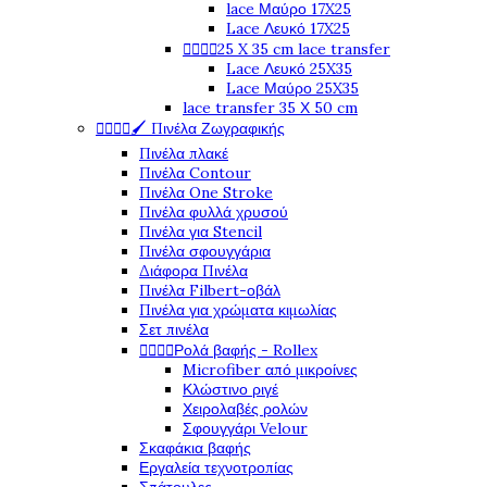
lace Μαύρο 17X25
Lace Λευκό 17X25




25 X 35 cm lace transfer
Lace Λευκό 25X35
Lace Μαύρο 25X35
lace transfer 35 Χ 50 cm




🖌️ Πινέλα Ζωγραφικής
Πινέλα πλακέ
Πινέλα Contour
Πινέλα One Stroke
Πινέλα φυλλά χρυσού
Πινέλα για Stencil
Πινέλα σφουγγάρια
Διάφορα Πινέλα
Πινέλα Filbert-οβάλ
Πινέλα για χρώματα κιμωλίας
Σετ πινέλα




Ρολά βαφής - Rollex
Microfiber από μικροίνες
Κλώστινο ριγέ
Χειρολαβές ρολών
Σφουγγάρι Velour
Σκαφάκια βαφής
Εργαλεία τεχνοτροπίας