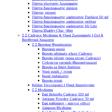
Πάστα γλυπτικής ζωγραφικής
Πάστα διαμόρφωσης mixion
Πάστες χιονιού
Πάστα διαμόρφωσης υφάσματος Fashion 50 ml
Πάστα διαμόρφωσης υφάσματος γκλίτερ
Πάστα διαμόρφωσης υφάσματος Hi-Lite
Πάστα Shabby Chic -Μάτ


Cadence Mediums & Υλικά Ζωγραφικής | Gel &
Βοηθητικά Χρώματα


Βερνίκια Φινιρίσματος
Βερνίκια νερού
Βερνίκι ultimate glaze Cadence
Βερνίκι πέτρας (aqua stone Cadence)
Colouron varnish (Βερνικόχρωμα)
Βερνίκι με βάση διαλύτες
Υγρό γυαλί / resin
Κεριά παλαίωσης
Βερνίκι σπρέι
Κόλλες Decoupage | Υλικά Χειροτεχνίας


Mediums
Εφέ βελούδο Cadence 120 ml
Antique Powder Cadence 70 ml
Εφέ καθρέφτη - mirror effect
Διάφορα Mediums