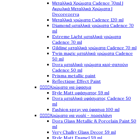
Μεταλλικά Χρώματα Cadence 70ml |
Ακρυλικά Μεταλλικά Χρώματα |
Decorezerva
Μεταλλικά χρώματα Cadence 120 ml
Diamond μεταλλικά χρώματα Cadence 70
ml
Extreme Light μεταλλικά χρώματα
Cadence 70 ml
Gilding μεταλλικά χρώματα Cadence 70 ml
Twin magic μεταλλικά χρώματα Cadence
50 ml
Dora μεταλλικά χρώματα κερί-σαπούνι
Cadence 50 ml
Prisma metallic paint
Reflectique Effect Paint




Χρώματα για ύφασμα
Style Matt υφάσματος 59 ml
Dora μεταλλικά υφάσματος Cadence 50
ml
Fashion spray για ύφασμα 100 ml




Χρώματα για γυαλί - πορσελάνη
Dora Glass Metallic & Porcelain Paint 50
ml
Very Chalky Glass Decor 59 ml
Style Matt Enamel 59 ml