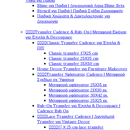
Υλικά για Παιδιά
Slime για Παιδιά | Δημιουργικά Aqua Slime Sets
Stencil για Παιδιά | Παιδικά Σχέδια Ζωγραφικής
Παιδικά Χρώματα & Δακτυλομπογιές για
Δημιουργία




Transfer Cadence & Rub-On | Μεταφορά Εικόνας
για Έπιπλα & Decoupage




Classic Transfer Cadence για Έπιπλα &
DIY
Classic transfer 17Χ25 cm
Classic transfer 25Χ35 cm
Classic transfer 35Χ50 cm
Home Decor Transfer για Furniture Makeover




Transfer Υφάσματος Cadence | Μεταφορά
Σχεδίων σε Ύφασμα
Μεταφορά υφάσματος 25Χ35 εκ
Μεταφορά υφάσματος 21Χ30 εκ.
Μεταφορά υφάσματος 30Χ42 εκ.
Μεταφορά υφάσματος 25Χ25 εκ.
Rub-On Transfer για Έπιπλα & Decoupage |
Cadence Rub On




Lace Transfer Cadence | Δαντελωτά
Transfer για Vintage Decor




17 Χ 25 cm lace transfer