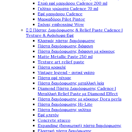
Σπρέι εφέ μαρμάρου Cadence 200 ml
Γκλίτερ χρώματα Cadence 70 ml
Εφέ μαρμάρου Cadence
Μαρκαδόροι Pilot Pintor
Σκόνες embossing Wow


Πάστες Διαμόρφωσης & Relief Paste Cadence |
Texture & Ανάγλυφα Εφέ
Κλασικές πάστες διαμόρφωσης
Πάστα διαμόρφωσης διάφανη
Πάστα διαμόρφωσης διάφανη με κόκκους
Matte Metallic Paste 250 ml
Texture art relief paste
Πάστα κρακελέ
Vintage legend - αντικέ γκέσο
Πάστα εφέ πέτρας
Πάστα διαμόρφωσης μεταλλική λεία
Diamond Πάστα Διαμόρφωσης Cadence |
Μεταλλική Relief Paste με Diamond Effect
Πάστα διαμόρφωσης με κόκκους Dora perla
Πάστα διαμόρφωσης Hi-Lite
Πάστα διαμόρφωσης γκλίτερ
Εφέ μπετόν
Concrete stucco
Expanding (διογκωτική) πάστα διαμόρφωσης
Ελαστική πάστα διαμόφωσης