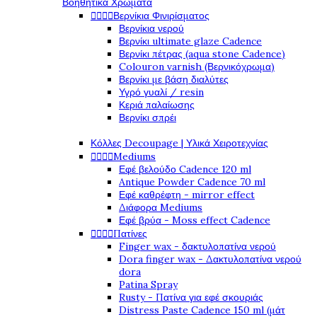
Βοηθητικά Χρώματα




Βερνίκια Φινιρίσματος
Βερνίκια νερού
Βερνίκι ultimate glaze Cadence
Βερνίκι πέτρας (aqua stone Cadence)
Colouron varnish (Βερνικόχρωμα)
Βερνίκι με βάση διαλύτες
Υγρό γυαλί / resin
Κεριά παλαίωσης
Βερνίκι σπρέι
Κόλλες Decoupage | Υλικά Χειροτεχνίας




Mediums
Εφέ βελούδο Cadence 120 ml
Antique Powder Cadence 70 ml
Εφέ καθρέφτη - mirror effect
Διάφορα Mediums
Εφέ βρύα - Moss effect Cadence




Πατίνες
Finger wax - δακτυλοπατίνα νερού
Dora finger wax - Δακτυλοπατίνα νερού
dora
Patina Spray
Rusty - Πατίνα για εφέ σκουριάς
Distress Paste Cadence 150 ml (μάτ