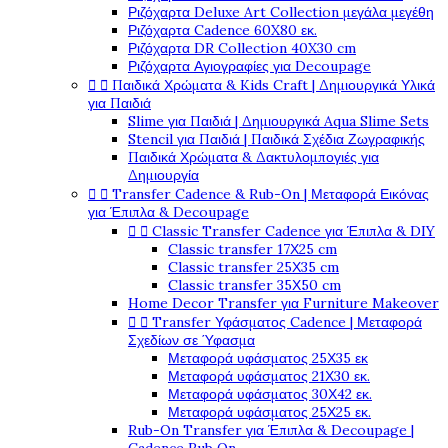
Ριζόχαρτα Deluxe Art Collection μεγάλα μεγέθη
Ριζόχαρτα Cadence 60X80 εκ.
Ριζόχαρτα DR Collection 40X30 cm
Ριζόχαρτα Αγιογραφίες για Decoupage


Παιδικά Χρώματα & Kids Craft | Δημιουργικά Υλικά
για Παιδιά
Slime για Παιδιά | Δημιουργικά Aqua Slime Sets
Stencil για Παιδιά | Παιδικά Σχέδια Ζωγραφικής
Παιδικά Χρώματα & Δακτυλομπογιές για
Δημιουργία


Transfer Cadence & Rub-On | Μεταφορά Εικόνας
για Έπιπλα & Decoupage


Classic Transfer Cadence για Έπιπλα & DIY
Classic transfer 17Χ25 cm
Classic transfer 25Χ35 cm
Classic transfer 35Χ50 cm
Home Decor Transfer για Furniture Makeover


Transfer Υφάσματος Cadence | Μεταφορά
Σχεδίων σε Ύφασμα
Μεταφορά υφάσματος 25Χ35 εκ
Μεταφορά υφάσματος 21Χ30 εκ.
Μεταφορά υφάσματος 30Χ42 εκ.
Μεταφορά υφάσματος 25Χ25 εκ.
Rub-On Transfer για Έπιπλα & Decoupage |