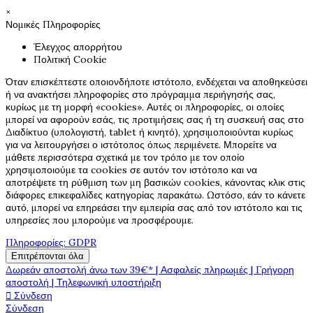
×
Νομικές Πληροφορίες
Έλεγχος απορρήτου
Πολιτική Cookie
Όταν επισκέπτεστε οποιονδήποτε ιστότοπο, ενδέχεται να αποθηκεύσει
ή να ανακτήσει πληροφορίες στο πρόγραμμα περιήγησής σας,
κυρίως με τη μορφή «cookies». Αυτές οι πληροφορίες, οι οποίες
μπορεί να αφορούν εσάς, τις προτιμήσεις σας ή τη συσκευή σας στο
Διαδίκτυο (υπολογιστή, tablet ή κινητό), χρησιμοποιούνται κυρίως
για να λειτουργήσει ο ιστότοπος όπως περιμένετε. Μπορείτε να
μάθετε περισσότερα σχετικά με τον τρόπο με τον οποίο
χρησιμοποιούμε τα cookies σε αυτόν τον ιστότοπο και να
αποτρέψετε τη ρύθμιση των μη βασικών cookies, κάνοντας κλικ στις
διάφορες επικεφαλίδες κατηγορίας παρακάτω. Ωστόσο, εάν το κάνετε
αυτό, μπορεί να επηρεάσει την εμπειρία σας από τον ιστότοπο και τις
υπηρεσίες που μπορούμε να προσφέρουμε.
Πληροφορίες: GDPR
Επιτρέπονται όλα
Δωρεάν αποστολή άνω των 39€* | Ασφαλείς πληρωμές | Γρήγορη
αποστολή | Τηλεφωνική υποστήριξη

Σύνδεση
Σύνδεση