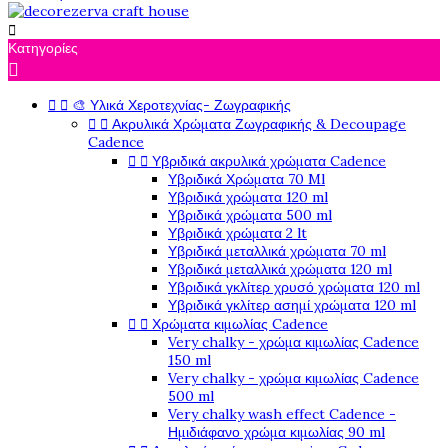

Κατηγορίες



🎨 Υλικά Χεροτεχνίας- Ζωγραφικής


Ακρυλικά Χρώματα Ζωγραφικής & Decoupage
Cadence


Υβριδικά ακρυλικά χρώματα Cadence
Υβριδικά Χρώματα 70 Ml
Υβριδικά χρώματα 120 ml
Υβριδικά χρώματα 500 ml
Υβριδικά χρώματα 2 lt
Υβριδικά μεταλλικά χρώματα 70 ml
Υβριδικά μεταλλικά χρώματα 120 ml
Υβριδικά γκλίτερ χρυσό χρώματα 120 ml
Υβριδικά γκλίτερ ασημί χρώματα 120 ml


Χρώματα κιμωλίας Cadence
Very chalky - χρώμα κιμωλίας Cadence
150 ml
Very chalky - χρώμα κιμωλίας Cadence
500 ml
Very chalky wash effect Cadence -
Ημιδιάφανο χρώμα κιμωλίας 90 ml