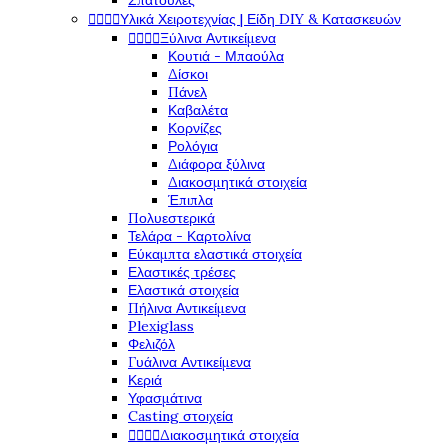
Σπάτουλες




Υλικά Χειροτεχνίας | Είδη DIY & Κατασκευών




Ξύλινα Αντικείμενα
Κουτιά - Μπαούλα
Δίσκοι
Πάνελ
Καβαλέτα
Κορνίζες
Ρολόγια
Διάφορα ξύλινα
Διακοσμητικά στοιχεία
Έπιπλα
Πολυεστερικά
Τελάρα - Καρτολίνα
Εύκαμπτα ελαστικά στοιχεία
Ελαστικές τρέσες
Ελαστικά στοιχεία
Πήλινα Αντικείμενα
Plexiglass
Φελιζόλ
Γυάλινα Αντικείμενα
Κεριά
Υφασμάτινα
Casting στοιχεία




Διακοσμητικά στοιχεία