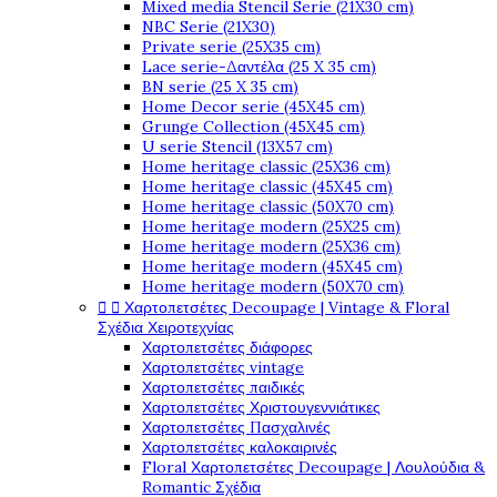
Mixed media Stencil Serie (21X30 cm)
NBC Serie (21X30)
Private serie (25X35 cm)
Lace serie-Δαντέλα (25 X 35 cm)
BN serie (25 X 35 cm)
Home Decor serie (45X45 cm)
Grunge Collection (45X45 cm)
U serie Stencil (13X57 cm)
Home heritage classic (25X36 cm)
Home heritage classic (45X45 cm)
Home heritage classic (50X70 cm)
Home heritage modern (25X25 cm)
Home heritage modern (25X36 cm)
Home heritage modern (45X45 cm)
Home heritage modern (50X70 cm)


Χαρτοπετσέτες Decoupage | Vintage & Floral
Σχέδια Χειροτεχνίας
Χαρτοπετσέτες διάφορες
Χαρτοπετσέτες vintage
Χαρτοπετσέτες παιδικές
Χαρτοπετσέτες Χριστουγεννιάτικες
Χαρτοπετσέτες Πασχαλινές
Χαρτοπετσέτες καλοκαιρινές
Floral Χαρτοπετσέτες Decoupage | Λουλούδια &
Romantic Σχέδια