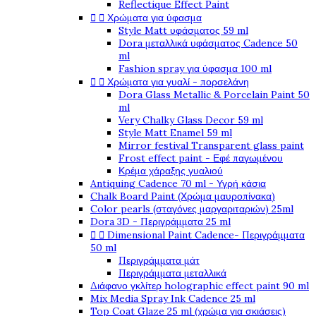
Reflectique Effect Paint


Χρώματα για ύφασμα
Style Matt υφάσματος 59 ml
Dora μεταλλικά υφάσματος Cadence 50
ml
Fashion spray για ύφασμα 100 ml


Χρώματα για γυαλί - πορσελάνη
Dora Glass Metallic & Porcelain Paint 50
ml
Very Chalky Glass Decor 59 ml
Style Matt Enamel 59 ml
Mirror festival Transparent glass paint
Frost effect paint - Εφέ παγωμένου
Κρέμα χάραξης γυαλιού
Antiquing Cadence 70 ml - Υγρή κάσια
Chalk Board Paint (Χρώμα μαυροπίνακα)
Color pearls (σταγόνες μαργαριταριών) 25ml
Dora 3D - Περιγράμματα 25 ml


Dimensional Paint Cadence- Περιγράμματα
50 ml
Περιγράμματα μάτ
Περιγράμματα μεταλλικά
Διάφανο γκλίτερ holographic effect paint 90 ml
Mix Media Spray Ink Cadence 25 ml
Top Coat Glaze 25 ml (χρώμα για σκιάσεις)