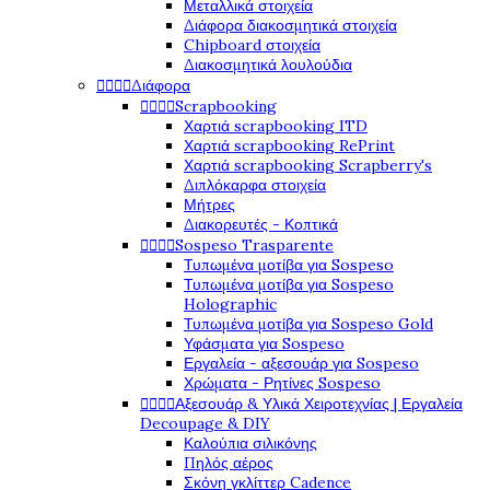
Μεταλλικά στοιχεία
Διάφορα διακοσμητικά στοιχεία
Chipboard στοιχεία
Διακοσμητικά λουλούδια




Διάφορα




Scrapbooking
Χαρτιά scrapbooking ITD
Χαρτιά scrapbooking RePrint
Χαρτιά scrapbooking Scrapberry's
Διπλόκαρφα στοιχεία
Μήτρες
Διακορευτές - Κοπτικά




Sospeso Trasparente
Τυπωμένα μοτίβα για Sospeso
Τυπωμένα μοτίβα για Sospeso
Holographic
Τυπωμένα μοτίβα για Sospeso Gold
Υφάσματα για Sospeso
Εργαλεία - αξεσουάρ για Sospeso
Χρώματα - Ρητίνες Sospeso




Αξεσουάρ & Υλικά Χειροτεχνίας | Εργαλεία
Decoupage & DIY
Καλούπια σιλικόνης
Πηλός αέρος
Σκόνη γκλίττερ Cadence