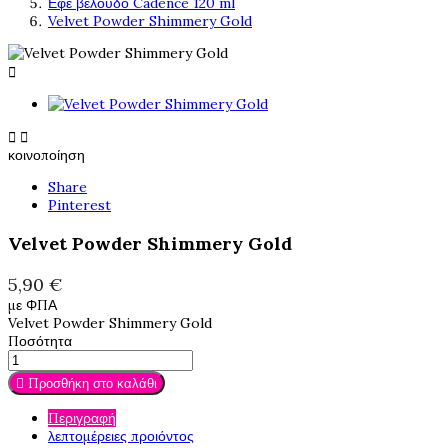
Εφέ βελούδο Cadence 120 ml
Velvet Powder Shimmery Gold



κοινοποίηση
Share
Pinterest
Velvet Powder Shimmery Gold
5,90 €
με ΦΠΑ
Velvet Powder Shimmery Gold
Ποσότητα

Προσθήκη στο καλάθι
Περιγραφή
λεπτομέρειες προιόντος