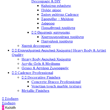
Decoupage & DIY
Καλούπια σιλικόνης
Πηλός αέρος
Σκόνη γκλίττερ Cadence
Σφραγίδες - Μελάνια
Διάφορα
Προωθητικά προϊόντα


Θεματικές κατηγορίες
Χριστουγεννιάτικα προϊόντα
Πασχαλινά προϊόντα
Χαρτιά decoupage


Επαγγελματικά Ακρυλικά Χρώματα | Heavy Body & Artist
Quality
Heavy Body Ακρυλικά Χρώματα
Acrylic Gels & Mediums
Gesso & Αστάρια Ζωγραφικής


Cadence Professional


Decorative Finishes
Concrete Stucco Professional
Venetian touch marble texture
Metallic Finishes

Σύνδεση
Σύνδεση
0
Καλάθι