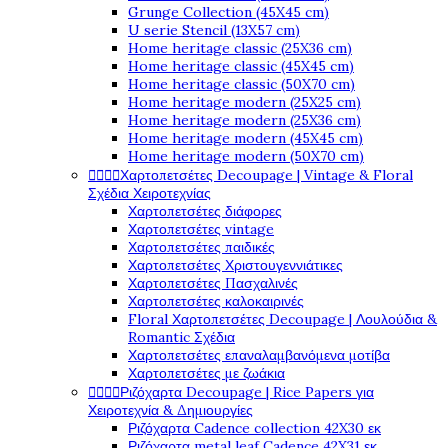
Grunge Collection (45X45 cm)
U serie Stencil (13X57 cm)
Home heritage classic (25X36 cm)
Home heritage classic (45X45 cm)
Home heritage classic (50X70 cm)
Home heritage modern (25X25 cm)
Home heritage modern (25X36 cm)
Home heritage modern (45X45 cm)
Home heritage modern (50X70 cm)




Χαρτοπετσέτες Decoupage | Vintage & Floral
Σχέδια Χειροτεχνίας
Χαρτοπετσέτες διάφορες
Χαρτοπετσέτες vintage
Χαρτοπετσέτες παιδικές
Χαρτοπετσέτες Χριστουγεννιάτικες
Χαρτοπετσέτες Πασχαλινές
Χαρτοπετσέτες καλοκαιρινές
Floral Χαρτοπετσέτες Decoupage | Λουλούδια &
Romantic Σχέδια
Χαρτοπετσέτες επαναλαμβανόμενα μοτίβα
Χαρτοπετσέτες με ζωάκια




Ριζόχαρτα Decoupage | Rice Papers για
Χειροτεχνία & Δημιουργίες
Ριζόχαρτα Cadence collection 42X30 εκ
Ριζόχαρτα metal leaf Cadence 42X31 εκ