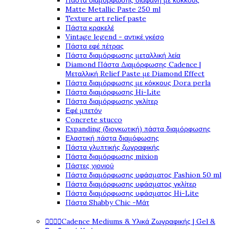
Πάστα διαμόρφωσης διάφανη με κόκκους
Matte Metallic Paste 250 ml
Texture art relief paste
Πάστα κρακελέ
Vintage legend - αντικέ γκέσο
Πάστα εφέ πέτρας
Πάστα διαμόρφωσης μεταλλική λεία
Diamond Πάστα Διαμόρφωσης Cadence |
Μεταλλική Relief Paste με Diamond Effect
Πάστα διαμόρφωσης με κόκκους Dora perla
Πάστα διαμόρφωσης Hi-Lite
Πάστα διαμόρφωσης γκλίτερ
Εφέ μπετόν
Concrete stucco
Expanding (διογκωτική) πάστα διαμόρφωσης
Ελαστική πάστα διαμόφωσης
Πάστα γλυπτικής ζωγραφικής
Πάστα διαμόρφωσης mixion
Πάστες χιονιού
Πάστα διαμόρφωσης υφάσματος Fashion 50 ml
Πάστα διαμόρφωσης υφάσματος γκλίτερ
Πάστα διαμόρφωσης υφάσματος Hi-Lite
Πάστα Shabby Chic -Μάτ




Cadence Mediums & Υλικά Ζωγραφικής | Gel &