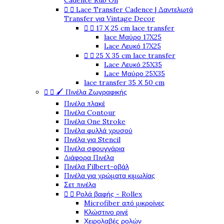
Cadence Rub On


Lace Transfer Cadence | Δαντελωτά
Transfer για Vintage Decor


17 Χ 25 cm lace transfer
lace Μαύρο 17X25
Lace Λευκό 17X25


25 X 35 cm lace transfer
Lace Λευκό 25X35
Lace Μαύρο 25X35
lace transfer 35 Χ 50 cm


🖌️ Πινέλα Ζωγραφικής
Πινέλα πλακέ
Πινέλα Contour
Πινέλα One Stroke
Πινέλα φυλλά χρυσού
Πινέλα για Stencil
Πινέλα σφουγγάρια
Διάφορα Πινέλα
Πινέλα Filbert-οβάλ
Πινέλα για χρώματα κιμωλίας
Σετ πινέλα


Ρολά βαφής - Rollex
Microfiber από μικροίνες
Κλώστινο ριγέ
Χειρολαβές ρολών