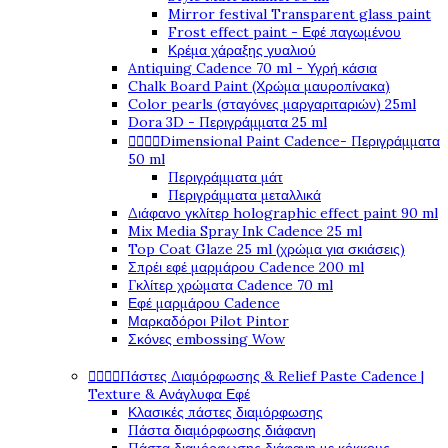
Mirror festival Transparent glass paint
Frost effect paint - Εφέ παγωμένου
Κρέμα χάραξης γυαλιού
Antiquing Cadence 70 ml - Υγρή κάσια
Chalk Board Paint (Χρώμα μαυροπίνακα)
Color pearls (σταγόνες μαργαριταριών) 25ml
Dora 3D - Περιγράμματα 25 ml




Dimensional Paint Cadence- Περιγράμματα
50 ml
Περιγράμματα μάτ
Περιγράμματα μεταλλικά
Διάφανο γκλίτερ holographic effect paint 90 ml
Mix Media Spray Ink Cadence 25 ml
Top Coat Glaze 25 ml (χρώμα για σκιάσεις)
Σπρέι εφέ μαρμάρου Cadence 200 ml
Γκλίτερ χρώματα Cadence 70 ml
Εφέ μαρμάρου Cadence
Μαρκαδόροι Pilot Pintor
Σκόνες embossing Wow




Πάστες Διαμόρφωσης & Relief Paste Cadence |
Texture & Ανάγλυφα Εφέ
Κλασικές πάστες διαμόρφωσης
Πάστα διαμόρφωσης διάφανη