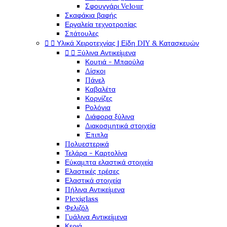
Σφουγγάρι Velour
Σκαφάκια βαφής
Εργαλεία τεχνοτροπίας
Σπάτουλες


Υλικά Χειροτεχνίας | Είδη DIY & Κατασκευών


Ξύλινα Αντικείμενα
Κουτιά - Μπαούλα
Δίσκοι
Πάνελ
Καβαλέτα
Κορνίζες
Ρολόγια
Διάφορα ξύλινα
Διακοσμητικά στοιχεία
Έπιπλα
Πολυεστερικά
Τελάρα - Καρτολίνα
Εύκαμπτα ελαστικά στοιχεία
Ελαστικές τρέσες
Ελαστικά στοιχεία
Πήλινα Αντικείμενα
Plexiglass
Φελιζόλ
Γυάλινα Αντικείμενα
Κεριά