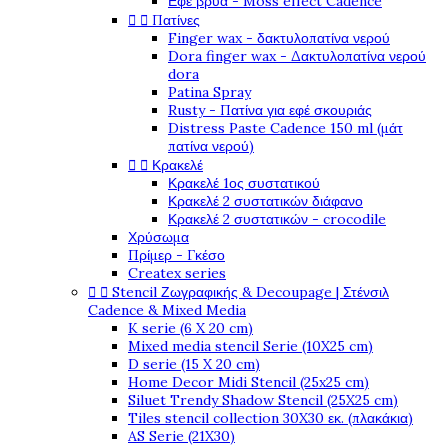
Εφέ βρύα - Moss effect Cadence


Πατίνες
Finger wax - δακτυλοπατίνα νερού
Dora finger wax - Δακτυλοπατίνα νερού
dora
Patina Spray
Rusty - Πατίνα για εφέ σκουριάς
Distress Paste Cadence 150 ml (μάτ
πατίνα νερού)


Κρακελέ
Κρακελέ 1ος συστατικού
Κρακελέ 2 συστατικών διάφανο
Κρακελέ 2 συστατικών - crocodile
Χρύσωμα
Πρίμερ - Γκέσο
Createx series


Stencil Ζωγραφικής & Decoupage | Στένσιλ
Cadence & Mixed Media
K serie (6 X 20 cm)
Mixed media stencil Serie (10X25 cm)
D serie (15 X 20 cm)
Home Decor Midi Stencil (25x25 cm)
Siluet Trendy Shadow Stencil (25X25 cm)
Tiles stencil collection 30X30 εκ. (πλακάκια)
AS Serie (21X30)