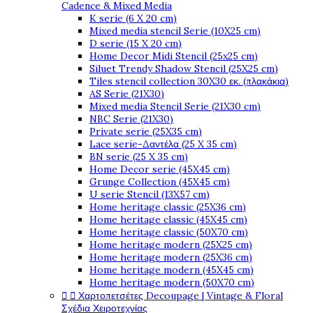
Cadence & Mixed Media
K serie (6 X 20 cm)
Mixed media stencil Serie (10X25 cm)
D serie (15 X 20 cm)
Home Decor Midi Stencil (25x25 cm)
Siluet Trendy Shadow Stencil (25X25 cm)
Tiles stencil collection 30X30 εκ. (πλακάκια)
AS Serie (21X30)
Mixed media Stencil Serie (21X30 cm)
NBC Serie (21X30)
Private serie (25X35 cm)
Lace serie-Δαντέλα (25 X 35 cm)
BN serie (25 X 35 cm)
Home Decor serie (45X45 cm)
Grunge Collection (45X45 cm)
U serie Stencil (13X57 cm)
Home heritage classic (25X36 cm)
Home heritage classic (45X45 cm)
Home heritage classic (50X70 cm)
Home heritage modern (25X25 cm)
Home heritage modern (25X36 cm)
Home heritage modern (45X45 cm)
Home heritage modern (50X70 cm)


Χαρτοπετσέτες Decoupage | Vintage & Floral
Σχέδια Χειροτεχνίας