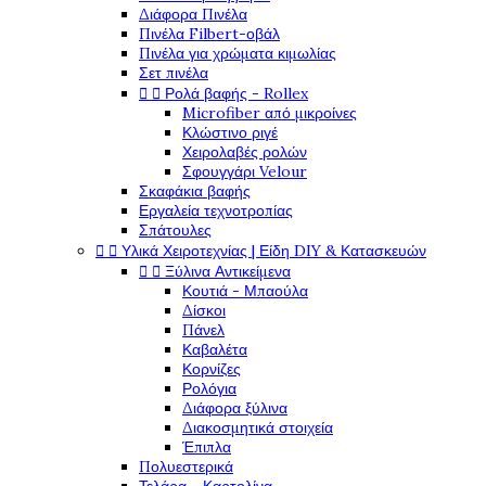
Διάφορα Πινέλα
Πινέλα Filbert-οβάλ
Πινέλα για χρώματα κιμωλίας
Σετ πινέλα


Ρολά βαφής - Rollex
Microfiber από μικροίνες
Κλώστινο ριγέ
Χειρολαβές ρολών
Σφουγγάρι Velour
Σκαφάκια βαφής
Εργαλεία τεχνοτροπίας
Σπάτουλες


Υλικά Χειροτεχνίας | Είδη DIY & Κατασκευών


Ξύλινα Αντικείμενα
Κουτιά - Μπαούλα
Δίσκοι
Πάνελ
Καβαλέτα
Κορνίζες
Ρολόγια
Διάφορα ξύλινα
Διακοσμητικά στοιχεία
Έπιπλα
Πολυεστερικά