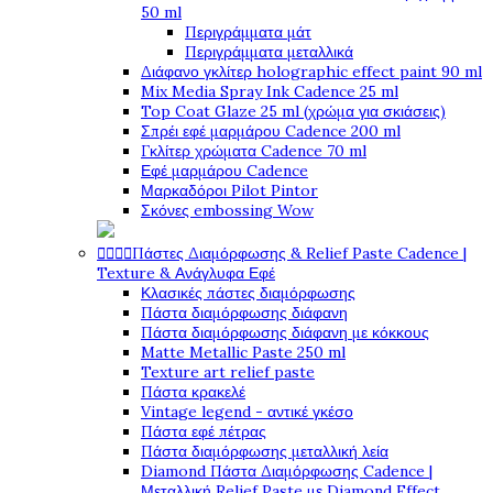
50 ml
Περιγράμματα μάτ
Περιγράμματα μεταλλικά
Διάφανο γκλίτερ holographic effect paint 90 ml
Mix Media Spray Ink Cadence 25 ml
Top Coat Glaze 25 ml (χρώμα για σκιάσεις)
Σπρέι εφέ μαρμάρου Cadence 200 ml
Γκλίτερ χρώματα Cadence 70 ml
Εφέ μαρμάρου Cadence
Μαρκαδόροι Pilot Pintor
Σκόνες embossing Wow




Πάστες Διαμόρφωσης & Relief Paste Cadence |
Texture & Ανάγλυφα Εφέ
Κλασικές πάστες διαμόρφωσης
Πάστα διαμόρφωσης διάφανη
Πάστα διαμόρφωσης διάφανη με κόκκους
Matte Metallic Paste 250 ml
Texture art relief paste
Πάστα κρακελέ
Vintage legend - αντικέ γκέσο
Πάστα εφέ πέτρας
Πάστα διαμόρφωσης μεταλλική λεία
Diamond Πάστα Διαμόρφωσης Cadence |
Μεταλλική Relief Paste με Diamond Effect