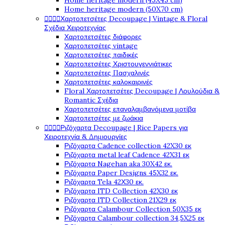
Home heritage modern (45X45 cm)
Home heritage modern (50X70 cm)




Χαρτοπετσέτες Decoupage | Vintage & Floral
Σχέδια Χειροτεχνίας
Χαρτοπετσέτες διάφορες
Χαρτοπετσέτες vintage
Χαρτοπετσέτες παιδικές
Χαρτοπετσέτες Χριστουγεννιάτικες
Χαρτοπετσέτες Πασχαλινές
Χαρτοπετσέτες καλοκαιρινές
Floral Χαρτοπετσέτες Decoupage | Λουλούδια &
Romantic Σχέδια
Χαρτοπετσέτες επαναλαμβανόμενα μοτίβα
Χαρτοπετσέτες με ζωάκια




Ριζόχαρτα Decoupage | Rice Papers για
Χειροτεχνία & Δημιουργίες
Ριζόχαρτα Cadence collection 42X30 εκ
Ριζόχαρτα metal leaf Cadence 42X31 εκ
Ριζόχαρτα Nagehan aka 30X42 εκ.
Ριζόχαρτα Paper Designs 45X32 εκ.
Ριζόχαρτα Tela 42Χ30 εκ.
Ριζόχαρτα ITD Collection 42X30 εκ
Ριζόχαρτα ITD Collection 21X29 εκ
Ριζόχαρτα Calambour Collection 50X35 εκ
Ριζόχαρτα Calambour collection 34,5X25 εκ