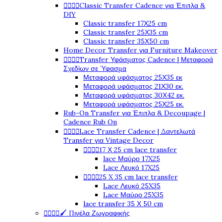




Classic Transfer Cadence για Έπιπλα &
DIY
Classic transfer 17Χ25 cm
Classic transfer 25Χ35 cm
Classic transfer 35Χ50 cm
Home Decor Transfer για Furniture Makeover




Transfer Υφάσματος Cadence | Μεταφορά
Σχεδίων σε Ύφασμα
Μεταφορά υφάσματος 25Χ35 εκ
Μεταφορά υφάσματος 21Χ30 εκ.
Μεταφορά υφάσματος 30Χ42 εκ.
Μεταφορά υφάσματος 25Χ25 εκ.
Rub-On Transfer για Έπιπλα & Decoupage |
Cadence Rub On




Lace Transfer Cadence | Δαντελωτά
Transfer για Vintage Decor




17 Χ 25 cm lace transfer
lace Μαύρο 17X25
Lace Λευκό 17X25




25 X 35 cm lace transfer
Lace Λευκό 25X35
Lace Μαύρο 25X35
lace transfer 35 Χ 50 cm




🖌️ Πινέλα Ζωγραφικής