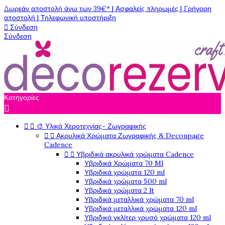
Δωρεάν αποστολή άνω των 39€* | Ασφαλείς πληρωμές | Γρήγορη
αποστολή | Τηλεφωνική υποστήριξη

Σύνδεση
Σύνδεση
Κατηγορίες



🎨 Υλικά Χεροτεχνίας- Ζωγραφικής


Ακρυλικά Χρώματα Ζωγραφικής & Decoupage
Cadence


Υβριδικά ακρυλικά χρώματα Cadence
Υβριδικά Χρώματα 70 Ml
Υβριδικά χρώματα 120 ml
Υβριδικά χρώματα 500 ml
Υβριδικά χρώματα 2 lt
Υβριδικά μεταλλικά χρώματα 70 ml
Υβριδικά μεταλλικά χρώματα 120 ml
Υβριδικά γκλίτερ χρυσό χρώματα 120 ml