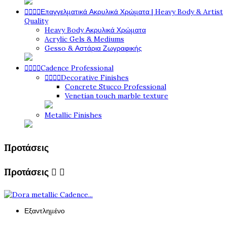




Επαγγελματικά Ακρυλικά Χρώματα | Heavy Body & Artist
Quality
Heavy Body Ακρυλικά Χρώματα
Acrylic Gels & Mediums
Gesso & Αστάρια Ζωγραφικής




Cadence Professional




Decorative Finishes
Concrete Stucco Professional
Venetian touch marble texture
Metallic Finishes
Προτάσεις
Προτάσεις


Εξαντλημένο