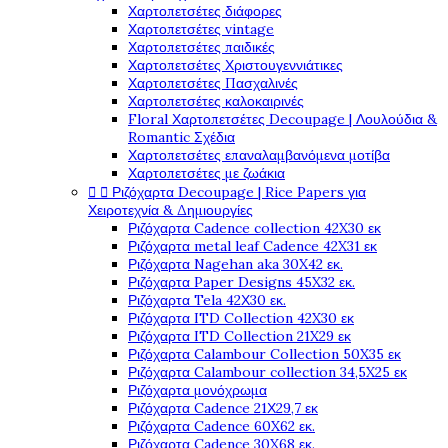
Χαρτοπετσέτες διάφορες
Χαρτοπετσέτες vintage
Χαρτοπετσέτες παιδικές
Χαρτοπετσέτες Χριστουγεννιάτικες
Χαρτοπετσέτες Πασχαλινές
Χαρτοπετσέτες καλοκαιρινές
Floral Χαρτοπετσέτες Decoupage | Λουλούδια &
Romantic Σχέδια
Χαρτοπετσέτες επαναλαμβανόμενα μοτίβα
Χαρτοπετσέτες με ζωάκια


Ριζόχαρτα Decoupage | Rice Papers για
Χειροτεχνία & Δημιουργίες
Ριζόχαρτα Cadence collection 42X30 εκ
Ριζόχαρτα metal leaf Cadence 42X31 εκ
Ριζόχαρτα Nagehan aka 30X42 εκ.
Ριζόχαρτα Paper Designs 45X32 εκ.
Ριζόχαρτα Tela 42Χ30 εκ.
Ριζόχαρτα ITD Collection 42X30 εκ
Ριζόχαρτα ITD Collection 21X29 εκ
Ριζόχαρτα Calambour Collection 50X35 εκ
Ριζόχαρτα Calambour collection 34,5X25 εκ
Ριζόχαρτα μονόχρωμα
Ριζόχαρτα Cadence 21Χ29,7 εκ
Ριζόχαρτα Cadence 60X62 εκ.
Ριζόχαρτα Cadence 30X68 εκ.