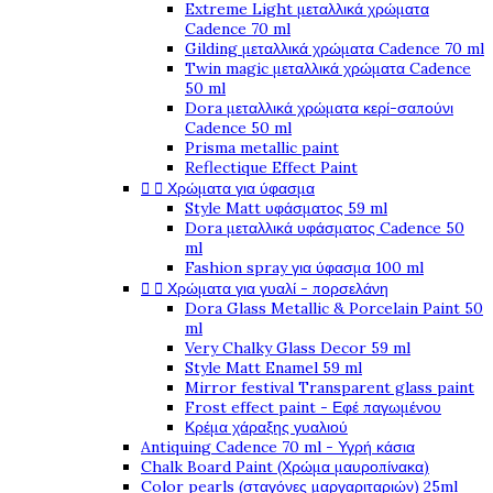
Extreme Light μεταλλικά χρώματα
Cadence 70 ml
Gilding μεταλλικά χρώματα Cadence 70 ml
Twin magic μεταλλικά χρώματα Cadence
50 ml
Dora μεταλλικά χρώματα κερί-σαπούνι
Cadence 50 ml
Prisma metallic paint
Reflectique Effect Paint


Χρώματα για ύφασμα
Style Matt υφάσματος 59 ml
Dora μεταλλικά υφάσματος Cadence 50
ml
Fashion spray για ύφασμα 100 ml


Χρώματα για γυαλί - πορσελάνη
Dora Glass Metallic & Porcelain Paint 50
ml
Very Chalky Glass Decor 59 ml
Style Matt Enamel 59 ml
Mirror festival Transparent glass paint
Frost effect paint - Εφέ παγωμένου
Κρέμα χάραξης γυαλιού
Antiquing Cadence 70 ml - Υγρή κάσια
Chalk Board Paint (Χρώμα μαυροπίνακα)
Color pearls (σταγόνες μαργαριταριών) 25ml