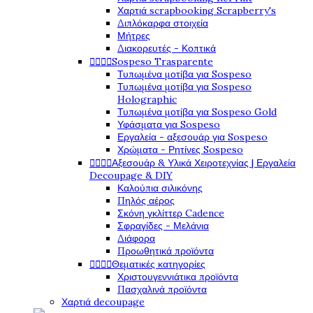
Χαρτιά scrapbooking Scrapberry's
Διπλόκαρφα στοιχεία
Μήτρες
Διακορευτές - Κοπτικά




Sospeso Trasparente
Τυπωμένα μοτίβα για Sospeso
Τυπωμένα μοτίβα για Sospeso
Holographic
Τυπωμένα μοτίβα για Sospeso Gold
Υφάσματα για Sospeso
Εργαλεία - αξεσουάρ για Sospeso
Χρώματα - Ρητίνες Sospeso




Αξεσουάρ & Υλικά Χειροτεχνίας | Εργαλεία
Decoupage & DIY
Καλούπια σιλικόνης
Πηλός αέρος
Σκόνη γκλίττερ Cadence
Σφραγίδες - Μελάνια
Διάφορα
Προωθητικά προϊόντα




Θεματικές κατηγορίες
Χριστουγεννιάτικα προϊόντα
Πασχαλινά προϊόντα
Χαρτιά decoupage