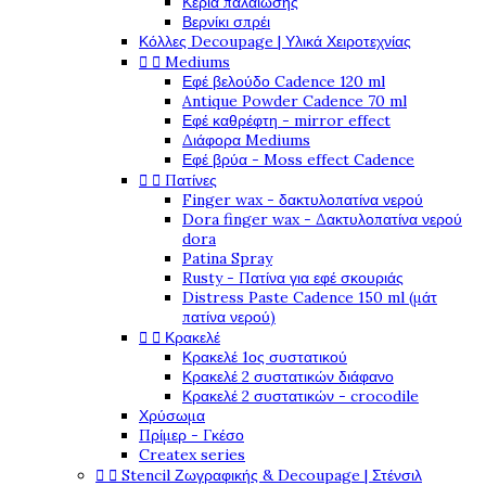
Κεριά παλαίωσης
Βερνίκι σπρέι
Κόλλες Decoupage | Υλικά Χειροτεχνίας


Mediums
Εφέ βελούδο Cadence 120 ml
Antique Powder Cadence 70 ml
Εφέ καθρέφτη - mirror effect
Διάφορα Mediums
Εφέ βρύα - Moss effect Cadence


Πατίνες
Finger wax - δακτυλοπατίνα νερού
Dora finger wax - Δακτυλοπατίνα νερού
dora
Patina Spray
Rusty - Πατίνα για εφέ σκουριάς
Distress Paste Cadence 150 ml (μάτ
πατίνα νερού)


Κρακελέ
Κρακελέ 1ος συστατικού
Κρακελέ 2 συστατικών διάφανο
Κρακελέ 2 συστατικών - crocodile
Χρύσωμα
Πρίμερ - Γκέσο
Createx series


Stencil Ζωγραφικής & Decoupage | Στένσιλ