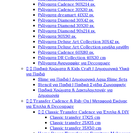
Ριζόχαρτα Cadence 90X214 εκ.
Ριζόχαρτα Cadence 30X30 εκ.
Ριζόχαρτα dreamart 41X32 εκ.
Ριζόχαρτα Diamond 30X42 εκ.
Ριζόχαρτα Diamond 30X30 εκ.
Ριζόχαρτα Diamond 90x214 εκ.
Ριζόχαρτα 90X90 εκ.
Ριζόχαρτα Deluxe Art Collection 30X42 εκ.
Ριζόχαρτα Deluxe Art Collection μεγάλα μεγέθη
Ριζόχαρτα Cadence 60X80 εκ.
Ριζόχαρτα DR Collection 40X30 cm
Ριζόχαρτα Αγιογραφίες για Decoupage


Παιδικά Χρώματα & Kids Craft | Δημιουργικά Υλικά
για Παιδιά
Slime για Παιδιά | Δημιουργικά Aqua Slime Sets
Stencil για Παιδιά | Παιδικά Σχέδια Ζωγραφικής
Παιδικά Χρώματα & Δακτυλομπογιές για
Δημιουργία


Transfer Cadence & Rub-On | Μεταφορά Εικόνας
για Έπιπλα & Decoupage


Classic Transfer Cadence για Έπιπλα & DIY
Classic transfer 17Χ25 cm
Classic transfer 25Χ35 cm
Classic transfer 35Χ50 cm