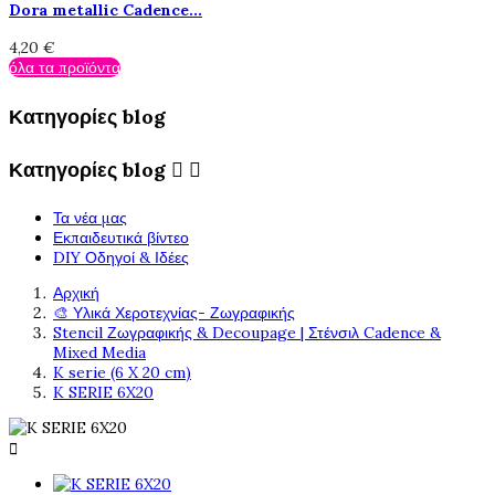
Dora metallic Cadence...
4,20 €
όλα τα προϊόντα
Κατηγορίες blog
Κατηγορίες blog


Τα νέα μας
Εκπαιδευτικά βίντεο
DIY Οδηγοί & Ιδέες
Αρχική
🎨 Υλικά Χεροτεχνίας- Ζωγραφικής
Stencil Ζωγραφικής & Decoupage | Στένσιλ Cadence &
Mixed Media
K serie (6 X 20 cm)
K SERIE 6X20
