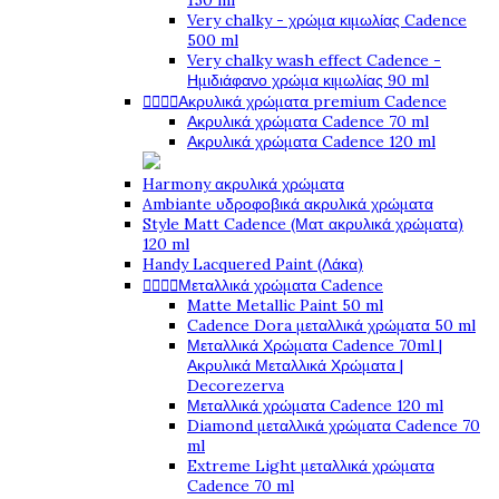
150 ml
Very chalky - χρώμα κιμωλίας Cadence
500 ml
Very chalky wash effect Cadence -
Ημιδιάφανο χρώμα κιμωλίας 90 ml




Ακρυλικά χρώματα premium Cadence
Ακρυλικά χρώματα Cadence 70 ml
Ακρυλικά χρώματα Cadence 120 ml
Harmony ακρυλικά χρώματα
Ambiante υδροφοβικά ακρυλικά χρώματα
Style Matt Cadence (Ματ ακρυλικά χρώματα)
120 ml
Handy Lacquered Paint (Λάκα)




Μεταλλικά χρώματα Cadence
Matte Metallic Paint 50 ml
Cadence Dora μεταλλικά χρώματα 50 ml
Μεταλλικά Χρώματα Cadence 70ml |
Ακρυλικά Μεταλλικά Χρώματα |
Decorezerva
Μεταλλικά χρώματα Cadence 120 ml
Diamond μεταλλικά χρώματα Cadence 70
ml
Extreme Light μεταλλικά χρώματα
Cadence 70 ml