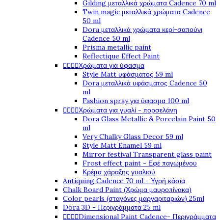
Gilding μεταλλικά χρώματα Cadence 70 ml
Twin magic μεταλλικά χρώματα Cadence
50 ml
Dora μεταλλικά χρώματα κερί-σαπούνι
Cadence 50 ml
Prisma metallic paint
Reflectique Effect Paint




Χρώματα για ύφασμα
Style Matt υφάσματος 59 ml
Dora μεταλλικά υφάσματος Cadence 50
ml
Fashion spray για ύφασμα 100 ml




Χρώματα για γυαλί - πορσελάνη
Dora Glass Metallic & Porcelain Paint 50
ml
Very Chalky Glass Decor 59 ml
Style Matt Enamel 59 ml
Mirror festival Transparent glass paint
Frost effect paint - Εφέ παγωμένου
Κρέμα χάραξης γυαλιού
Antiquing Cadence 70 ml - Υγρή κάσια
Chalk Board Paint (Χρώμα μαυροπίνακα)
Color pearls (σταγόνες μαργαριταριών) 25ml
Dora 3D - Περιγράμματα 25 ml




Dimensional Paint Cadence- Περιγράμματα