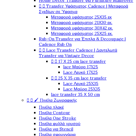
Home Decor Transfer για Furniture Makeover


Transfer Υφάσματος Cadence | Μεταφορά
Σχεδίων σε Ύφασμα
Μεταφορά υφάσματος 25Χ35 εκ
Μεταφορά υφάσματος 21Χ30 εκ.
Μεταφορά υφάσματος 30Χ42 εκ.
Μεταφορά υφάσματος 25Χ25 εκ.
Rub-On Transfer για Έπιπλα & Decoupage |
Cadence Rub On


Lace Transfer Cadence | Δαντελωτά
Transfer για Vintage Decor


17 Χ 25 cm lace transfer
lace Μαύρο 17X25
Lace Λευκό 17X25


25 X 35 cm lace transfer
Lace Λευκό 25X35
Lace Μαύρο 25X35
lace transfer 35 Χ 50 cm


🖌️ Πινέλα Ζωγραφικής
Πινέλα πλακέ
Πινέλα Contour
Πινέλα One Stroke
Πινέλα φυλλά χρυσού
Πινέλα για Stencil
Πινέλα σφουγγάρια