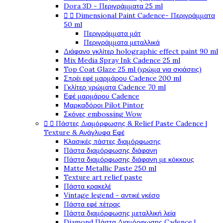
Dora 3D - Περιγράμματα 25 ml


Dimensional Paint Cadence- Περιγράμματα
50 ml
Περιγράμματα μάτ
Περιγράμματα μεταλλικά
Διάφανο γκλίτερ holographic effect paint 90 ml
Mix Media Spray Ink Cadence 25 ml
Top Coat Glaze 25 ml (χρώμα για σκιάσεις)
Σπρέι εφέ μαρμάρου Cadence 200 ml
Γκλίτερ χρώματα Cadence 70 ml
Εφέ μαρμάρου Cadence
Μαρκαδόροι Pilot Pintor
Σκόνες embossing Wow


Πάστες Διαμόρφωσης & Relief Paste Cadence |
Texture & Ανάγλυφα Εφέ
Κλασικές πάστες διαμόρφωσης
Πάστα διαμόρφωσης διάφανη
Πάστα διαμόρφωσης διάφανη με κόκκους
Matte Metallic Paste 250 ml
Texture art relief paste
Πάστα κρακελέ
Vintage legend - αντικέ γκέσο
Πάστα εφέ πέτρας
Πάστα διαμόρφωσης μεταλλική λεία
Diamond Πάστα Διαμόρφωσης Cadence |