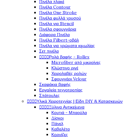
Πινέλα πλακέ
Πινέλα Contour
Πινέλα One Stroke
Πινέλα φυλλά χρυσού
Πινέλα για Stencil
Πινέλα σφουγγάρια
Διάφορα Πινέλα
Πινέλα Filbert-οβάλ
Πινέλα για χρώματα κιμωλίας
Σετ πινέλα




Ρολά βαφής - Rollex
Microfiber από μικροίνες
Κλώστινο ριγέ
Χειρολαβές ρολών
Σφουγγάρι Velour
Σκαφάκια βαφής
Εργαλεία τεχνοτροπίας
Σπάτουλες




Υλικά Χειροτεχνίας | Είδη DIY & Κατασκευών




Ξύλινα Αντικείμενα
Κουτιά - Μπαούλα
Δίσκοι
Πάνελ
Καβαλέτα
Κορνίζες