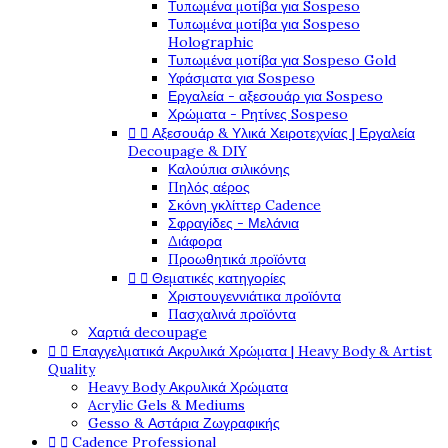
Τυπωμένα μοτίβα για Sospeso
Τυπωμένα μοτίβα για Sospeso
Holographic
Τυπωμένα μοτίβα για Sospeso Gold
Υφάσματα για Sospeso
Εργαλεία - αξεσουάρ για Sospeso
Χρώματα - Ρητίνες Sospeso


Αξεσουάρ & Υλικά Χειροτεχνίας | Εργαλεία
Decoupage & DIY
Καλούπια σιλικόνης
Πηλός αέρος
Σκόνη γκλίττερ Cadence
Σφραγίδες - Μελάνια
Διάφορα
Προωθητικά προϊόντα


Θεματικές κατηγορίες
Χριστουγεννιάτικα προϊόντα
Πασχαλινά προϊόντα
Χαρτιά decoupage


Επαγγελματικά Ακρυλικά Χρώματα | Heavy Body & Artist
Quality
Heavy Body Ακρυλικά Χρώματα
Acrylic Gels & Mediums
Gesso & Αστάρια Ζωγραφικής


Cadence Professional