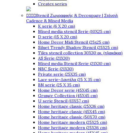
Createx series




Stencil Ζωγραφικής & Decoupage | Στένσιλ
Cadence & Mixed Media
K serie (6 X 20 cm)
Mixed media stencil Serie (10X25 cm)
D serie (15 X 20 cm)
Home Decor Midi Stencil (25x25 cm)
Siluet Trendy Shadow Stencil (25X25 cm)
Tiles stencil collection 30X30 εκ. (πλακάκια)
AS Serie (21X30)
Mixed media Stencil Serie (21X30 cm)
NBC Serie (21X30)
Private serie (25X35 cm)
Lace serie-Δαντέλα (25 X 35 cm)
BN serie (25 X 35 cm)
Home Decor serie (45X45 cm)
Grunge Collection (45X45 cm)
U serie Stencil (13X57 cm)
Home heritage classic (25X36 cm)
Home heritage classic (45X45 cm)
Home heritage classic (50X70 cm)
Home heritage modern (25X25 cm)
Home heritage modern (25X36 cm)