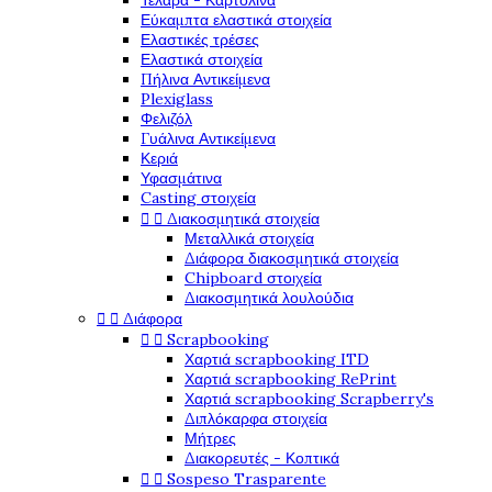
Τελάρα - Καρτολίνα
Εύκαμπτα ελαστικά στοιχεία
Ελαστικές τρέσες
Ελαστικά στοιχεία
Πήλινα Αντικείμενα
Plexiglass
Φελιζόλ
Γυάλινα Αντικείμενα
Κεριά
Υφασμάτινα
Casting στοιχεία


Διακοσμητικά στοιχεία
Μεταλλικά στοιχεία
Διάφορα διακοσμητικά στοιχεία
Chipboard στοιχεία
Διακοσμητικά λουλούδια


Διάφορα


Scrapbooking
Χαρτιά scrapbooking ITD
Χαρτιά scrapbooking RePrint
Χαρτιά scrapbooking Scrapberry's
Διπλόκαρφα στοιχεία
Μήτρες
Διακορευτές - Κοπτικά


Sospeso Trasparente