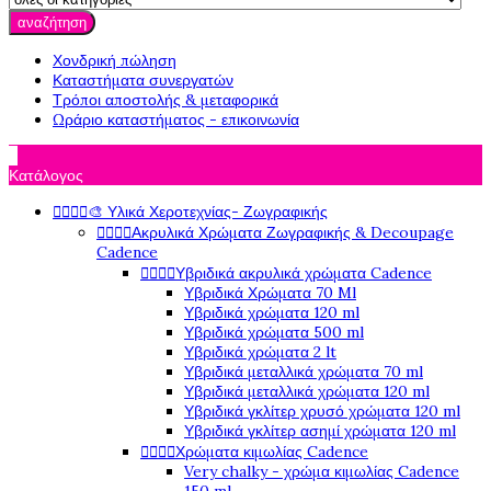
αναζήτηση
Χονδρική πώληση
Καταστήματα συνεργατών
Τρόποι αποστολής & μεταφορικά
Ωράριο καταστήματος - επικοινωνία

Κατάλογος




🎨 Υλικά Χεροτεχνίας- Ζωγραφικής




Ακρυλικά Χρώματα Ζωγραφικής & Decoupage
Cadence




Υβριδικά ακρυλικά χρώματα Cadence
Υβριδικά Χρώματα 70 Ml
Υβριδικά χρώματα 120 ml
Υβριδικά χρώματα 500 ml
Υβριδικά χρώματα 2 lt
Υβριδικά μεταλλικά χρώματα 70 ml
Υβριδικά μεταλλικά χρώματα 120 ml
Υβριδικά γκλίτερ χρυσό χρώματα 120 ml
Υβριδικά γκλίτερ ασημί χρώματα 120 ml




Χρώματα κιμωλίας Cadence
Very chalky - χρώμα κιμωλίας Cadence