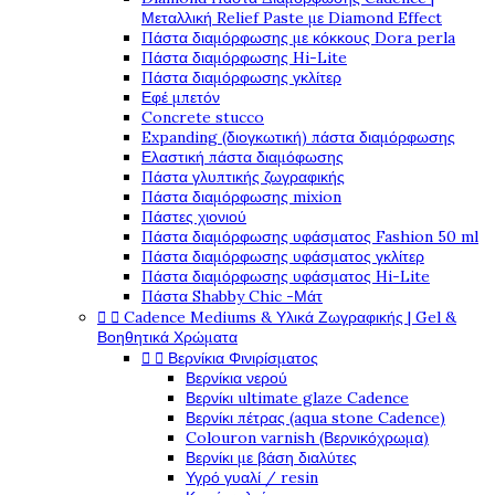
Μεταλλική Relief Paste με Diamond Effect
Πάστα διαμόρφωσης με κόκκους Dora perla
Πάστα διαμόρφωσης Hi-Lite
Πάστα διαμόρφωσης γκλίτερ
Εφέ μπετόν
Concrete stucco
Expanding (διογκωτική) πάστα διαμόρφωσης
Ελαστική πάστα διαμόφωσης
Πάστα γλυπτικής ζωγραφικής
Πάστα διαμόρφωσης mixion
Πάστες χιονιού
Πάστα διαμόρφωσης υφάσματος Fashion 50 ml
Πάστα διαμόρφωσης υφάσματος γκλίτερ
Πάστα διαμόρφωσης υφάσματος Hi-Lite
Πάστα Shabby Chic -Μάτ


Cadence Mediums & Υλικά Ζωγραφικής | Gel &
Βοηθητικά Χρώματα


Βερνίκια Φινιρίσματος
Βερνίκια νερού
Βερνίκι ultimate glaze Cadence
Βερνίκι πέτρας (aqua stone Cadence)
Colouron varnish (Βερνικόχρωμα)
Βερνίκι με βάση διαλύτες
Υγρό γυαλί / resin