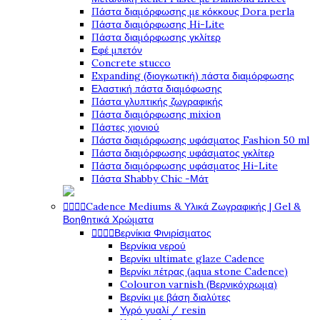
Πάστα διαμόρφωσης με κόκκους Dora perla
Πάστα διαμόρφωσης Hi-Lite
Πάστα διαμόρφωσης γκλίτερ
Εφέ μπετόν
Concrete stucco
Expanding (διογκωτική) πάστα διαμόρφωσης
Ελαστική πάστα διαμόφωσης
Πάστα γλυπτικής ζωγραφικής
Πάστα διαμόρφωσης mixion
Πάστες χιονιού
Πάστα διαμόρφωσης υφάσματος Fashion 50 ml
Πάστα διαμόρφωσης υφάσματος γκλίτερ
Πάστα διαμόρφωσης υφάσματος Hi-Lite
Πάστα Shabby Chic -Μάτ




Cadence Mediums & Υλικά Ζωγραφικής | Gel &
Βοηθητικά Χρώματα




Βερνίκια Φινιρίσματος
Βερνίκια νερού
Βερνίκι ultimate glaze Cadence
Βερνίκι πέτρας (aqua stone Cadence)
Colouron varnish (Βερνικόχρωμα)
Βερνίκι με βάση διαλύτες
Υγρό γυαλί / resin