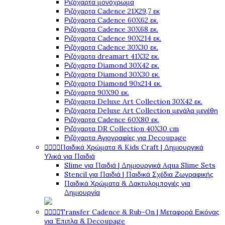
Ριζόχαρτα μονόχρωμα
Ριζόχαρτα Cadence 21Χ29,7 εκ
Ριζόχαρτα Cadence 60X62 εκ.
Ριζόχαρτα Cadence 30X68 εκ.
Ριζόχαρτα Cadence 90X214 εκ.
Ριζόχαρτα Cadence 30X30 εκ.
Ριζόχαρτα dreamart 41X32 εκ.
Ριζόχαρτα Diamond 30X42 εκ.
Ριζόχαρτα Diamond 30X30 εκ.
Ριζόχαρτα Diamond 90x214 εκ.
Ριζόχαρτα 90X90 εκ.
Ριζόχαρτα Deluxe Art Collection 30X42 εκ.
Ριζόχαρτα Deluxe Art Collection μεγάλα μεγέθη
Ριζόχαρτα Cadence 60X80 εκ.
Ριζόχαρτα DR Collection 40X30 cm
Ριζόχαρτα Αγιογραφίες για Decoupage




Παιδικά Χρώματα & Kids Craft | Δημιουργικά
Υλικά για Παιδιά
Slime για Παιδιά | Δημιουργικά Aqua Slime Sets
Stencil για Παιδιά | Παιδικά Σχέδια Ζωγραφικής
Παιδικά Χρώματα & Δακτυλομπογιές για
Δημιουργία




Transfer Cadence & Rub-On | Μεταφορά Εικόνας
για Έπιπλα & Decoupage