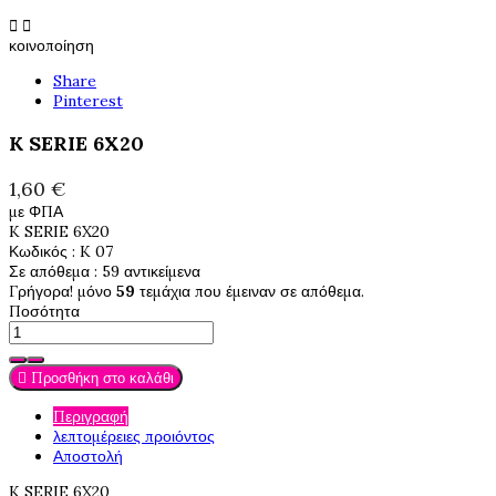


κοινοποίηση
Share
Pinterest
K SERIE 6X20
1,60 €
με ΦΠΑ
K SERIE 6X20
Κωδικός
: K 07
Σε απόθεμα
: 59 αντικείμενα
Γρήγορα! μόνο
59
τεμάχια που έμειναν σε απόθεμα.
Ποσότητα

Προσθήκη στο καλάθι
Περιγραφή
λεπτομέρειες προιόντος
Αποστολή
K SERIE 6X20