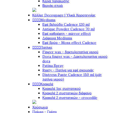
Κεριά παλαίωσης
Βερνίκι σπρέι
Κόλλες Decoupage | Υλικά Χειροτεχνίας




Mediums
Εφέ βελούδο Cadence 120 ml
Antique Powder Cadence 70 ml
Εφέ καθρέφτη - mirror effect
Διάφορα Mediums
Εφέ βρύα - Moss effect Cadence




Πατίνες
Finger wax - δακτυλοπατίνα νερού
Dora finger wax - Δακτυλοπατίνα νερού
dora
Patina Spray
Rusty - Πατίνα για εφέ σκουριάς
Distress Paste Cadence 150 ml (μάτ
πατίνα νερού)




Κρακελέ
Κρακελέ 1ος συστατικού
Κρακελέ 2 συστατικών διάφανο
Κρακελέ 2 συστατικών - crocodile
Χρύσωμα
Πρίμερ - Γκέσο