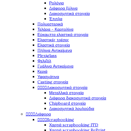
Ρολόγια
Διάφορα ξύλινα
Διακοσμητικά στοιχεία
Έπιπλα
Πολυεστερικά
Τελάρα - Καρτολίνα
Εύκαμπτα ελαστικά στοιχεία
Ελαστικές τρέσες
Ελαστικά στοιχεία
Πήλινα Αντικείμενα
Plexiglass
Φελιζόλ
Γυάλινα Αντικείμενα
Κεριά
Υφασμάτινα
Casting στοιχεία




Διακοσμητικά στοιχεία
Μεταλλικά στοιχεία
Διάφορα διακοσμητικά στοιχεία
Chipboard στοιχεία
Διακοσμητικά λουλούδια




Διάφορα




Scrapbooking
Χαρτιά scrapbooking ITD
Χαρτιά scrapbooking RePrint