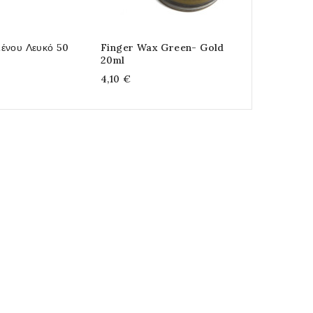
ένου Λευκό 50
Finger Wax Green- Gold
Πάστα Υφάσ
20ml
Μεταλλική P
4,10 €
4,50 €