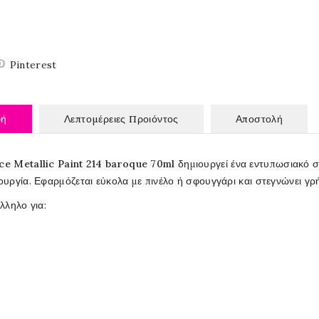
Pinterest
φή
Λεπτομέρειες Προιόντος
Αποστολή
e Metallic Paint 214 baroque 70ml
δημιουργεί ένα εντυπωσιακό σ
ουργία. Εφαρμόζεται εύκολα με πινέλο ή σφουγγάρι και στεγνώνει γρ
λληλο για: