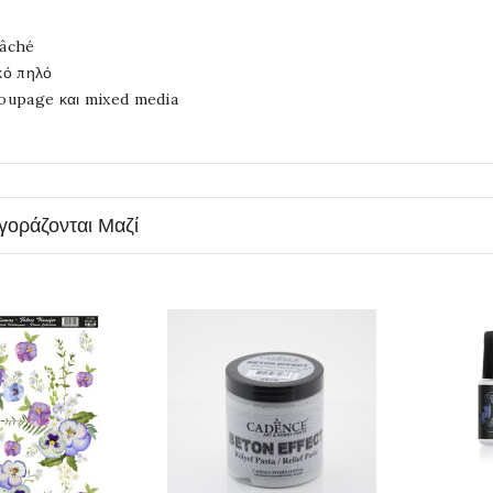
âché
κό πηλό
oupage και mixed media
γοράζονται Μαζί