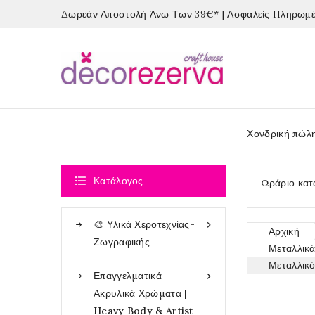
Δωρεάν Αποστολή Άνω Των 39€* | Ασφαλείς Πληρωμές
Χονδρική πώλ

Κατάλογος
Ωράριο κατ
🎨 Υλικά Χεροτεχνίας-

Αρχική
Ζωγραφικής
Μεταλλικ
Μεταλλικ
Επαγγελματικά

Ακρυλικά Χρώματα |
Heavy Body & Artist