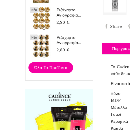
Ριζόχαρτο
Νέο
Αγιογραφία...
2,80 €
Share
Ριζόχαρτο
Νέο
Αγιογραφία...
Περιγρα
2,80 €
Το
Cadenc
Όλα Τα Προϊόντα
κάθε δημι
Είναι κατά
Ξύλο
MDF
Μέταλλο
Γυαλί
Κεραμικά
Καμβά