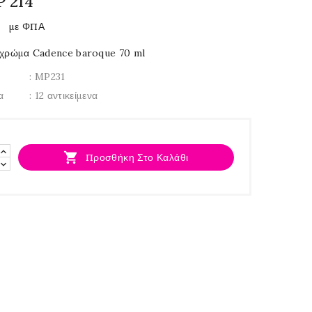
P 214
€
με ΦΠΑ
 χρώμα Cadence baroque 70 ml
: MP231
α
: 12 αντικείμενα

Προσθήκη Στο Καλάθι